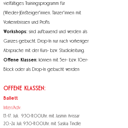
vielfältiges
Trainingsprogramm
für
(Wieder-)Einsteiger*innen, Tänzer*innen mit
Vorkenntnissen
und Profis.
Workshops:
sind aufbauend und werden als
Ganzes gebucht. Drop-In nur nach vorheriger
Absprache mit der Kurs- bzw. Studioleitung.
Offene Klassen:
können mit 5er- bzw. 10er-
Block oder als Drop-In gebucht werden
OFFENE KLASSEN:
Ballett
Inter./Adv.
13.-17. Juli, 9:30-11:00Uhr,
mit Jasmin Avissar
20.-24. Juli, 9:30-11:00Uhr, mit Saskia Tindle