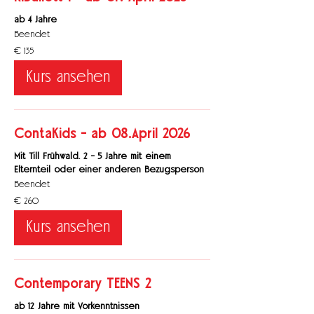
ab 4 Jahre
Beendet
135
€ 135
Euro
Kurs ansehen
ContaKids - ab 08.April 2026
Mit Till Frühwald. 2 - 5 Jahre mit einem
Elternteil oder einer anderen Bezugsperson
Beendet
260
€ 260
Euro
Kurs ansehen
Contemporary TEENS 2
ab 12 Jahre mit Vorkenntnissen