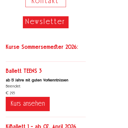
Kontakt
Newsletter
Kurse Sommersemester 2026:
Ballett TEENS 3
ab 13 Jahre mit guten Vorkenntnissen
Beendet
295
€ 295
Euro
Kurs ansehen
KiBallett 1 - ab 07. April 2026