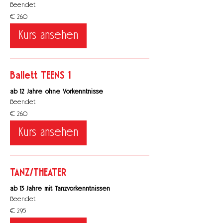
Beendet
260
€ 260
Euro
Kurs ansehen
Ballett TEENS 1
ab 12 Jahre ohne Vorkenntnisse
Beendet
260
€ 260
Euro
Kurs ansehen
TANZ/THEATER
ab 13 Jahre mit Tanzvorkenntnissen
Beendet
295
€ 295
Euro