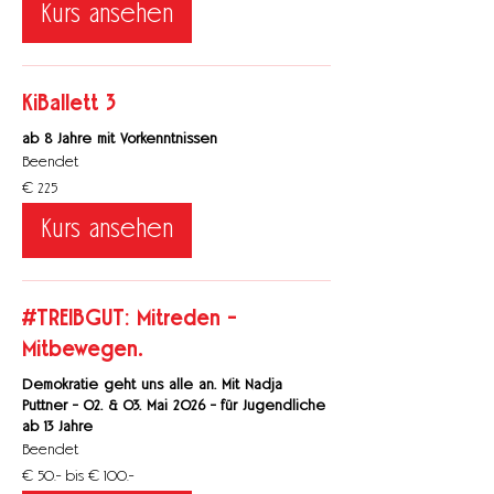
Kurs ansehen
KiBallett 3
ab 8 Jahre mit Vorkenntnissen
Beendet
225
€ 225
Euro
Kurs ansehen
#TREIBGUT: Mitreden -
Mitbewegen.
Demokratie geht uns alle an. Mit Nadja
Puttner - 02. & 03. Mai 2026 - für Jugendliche
ab 13 Jahre
Beendet
€
€ 50.- bis € 100.-
50.-