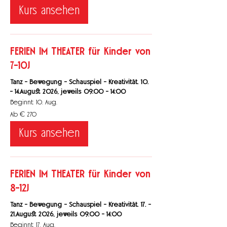
bis
€
Kurs ansehen
100.-
FERIEN IM THEATER für Kinder von
7-10J
Tanz - Bewegung - Schauspiel - Kreativität. 10.
- 14.August 2026, jeweils 09:00 - 14:00
Beginnt: 10. Aug.
Ab
Ab € 270
270
Euro
Kurs ansehen
FERIEN IM THEATER für Kinder von
8-12J
Tanz - Bewegung - Schauspiel - Kreativität. 17. -
21.August 2026, jeweils 09:00 - 14:00
Beginnt: 17. Aug.