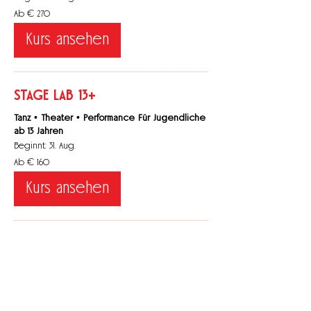
Ab
Ab € 270
270
Euro
Kurs ansehen
STAGE LAB 13+
Tanz • Theater • Performance Für Jugendliche
ab 13 Jahren
Beginnt: 31. Aug.
Ab
Ab € 160
160
Euro
Kurs ansehen