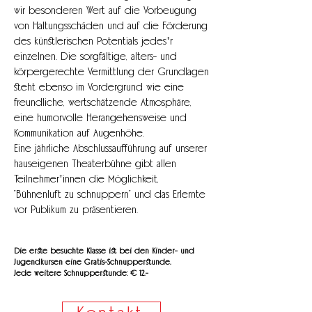
wir besonderen Wert auf die Vorbeugung
von Haltungsschäden und auf die Förderung
des künstlerischen Potentials jedes*r
einzelnen. Die sorgfältige, alters- und
körpergerechte Vermittlung der Grundlagen
steht ebenso im Vordergrund wie eine
freundliche, wertschätzende Atmosphäre,
eine humorvolle Herangehensweise und
Kommunikation auf Augenhöhe.
Eine jährliche Abschlussaufführung auf unserer
hauseigenen Theaterbühne gibt allen
Teilnehmer*innen die Möglichkeit,
"Bühnenluft zu schnuppern" und das Erlernte
vor Publikum zu präsentieren.
Die erste besuchte Klasse ist bei den Kinder- und
Jugendkursen eine Gratis-Schnupperstunde.
Jede weitere Schnupperstunde: € 12.-