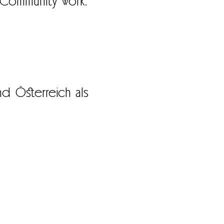
 Community work.
d Österreich als