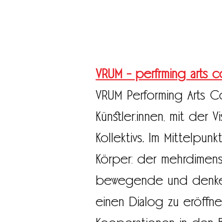
VRUM - perfrming arts co
VRUM Performing Arts Col
Künstler:innen, mit der V
Kollektivs. Im Mittelpun
Körper: der mehrdimensi
bewegende und denkende
einen Dialog zu eröff