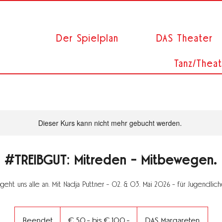
Der Spielplan
DAS Theater
Tanz/Theat
Dieser Kurs kann nicht mehr gebucht werden.
#TREIBGUT: Mitreden - Mitbewegen.
eht uns alle an. Mit Nadja Puttner - 02. & 03. Mai 2026 - für Jugendlich
€
50.-
Beendet
B
€ 50.- bis € 100.-
DAS Margareten
bis