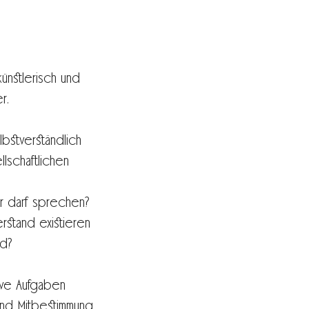
ünstlerisch und
r.
lbstverständlich
lschaftlichen
r darf sprechen?
rstand existieren
d?
ive Aufgaben
und Mitbestimmung