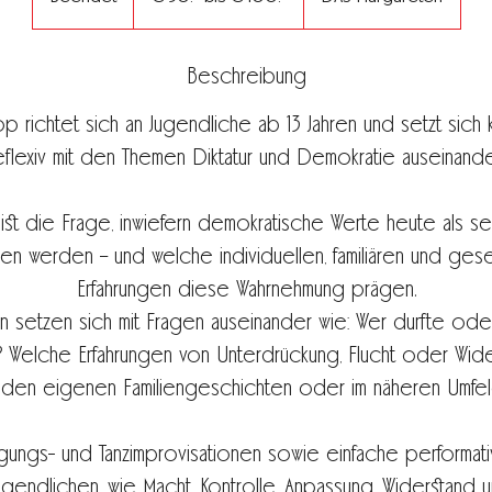
€
100.-
e
e
Beschreibung
n
d
 richtet sich an Jugendliche ab 13 Jahren und setzt sich k
e
t
eflexiv mit den Themen Diktatur und Demokratie auseinande
st die Frage, inwiefern demokratische Werte heute als se
 werden – und welche individuellen, familiären und gesel
Erfahrungen diese Wahrnehmung prägen.
n setzen sich mit Fragen auseinander wie: Wer durfte ode
 Welche Erfahrungen von Unterdrückung, Flucht oder Wide
n den eigenen Familiengeschichten oder im näheren Umfel
ngs- und Tanzimprovisationen sowie einfache performat
ugendlichen, wie Macht, Kontrolle, Anpassung, Widerstand 