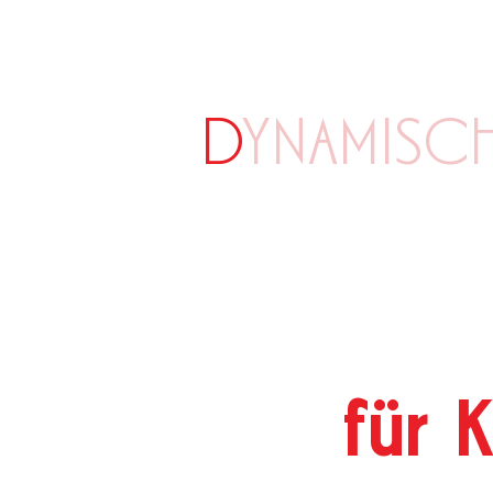
D
YNAMISC
für 