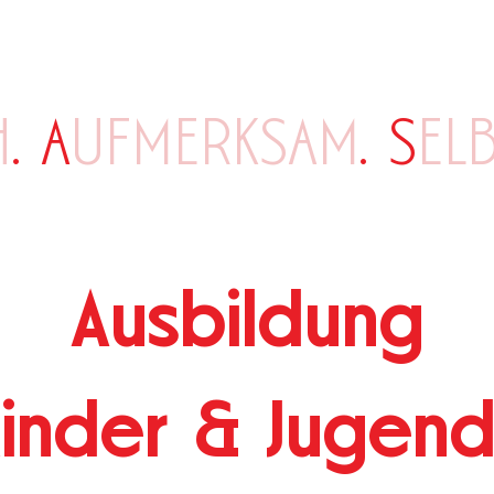
H
. A
UFMERKSAM
. S
EL
Ausbildung
Kinder & Jugend