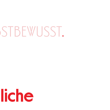
BSTBEWUSST
.
liche