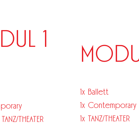
DUL 1
MODU
1x Ballett
1x Contemporary
porary
1x TANZ/THEATER
TANZ/THEATER