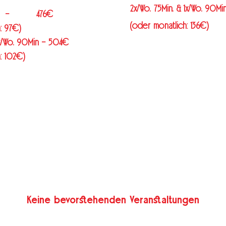
2x/Wo. 75Min. & 1x/Wo. 9
in. – 476€
(oder monatlich: 136€)
: 97€)
 1x/Wo. 90Min – 504€
: 102€)
PLUS 3 Kreativworkshops pro Semester
t erfahrenen Künstler*innen der freie Szen
Keine bevorstehenden Veranstaltungen