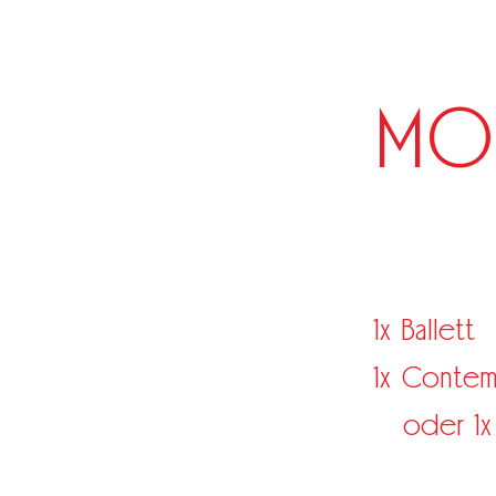
MO
1x Ballett
1x Contem
oder 1x 