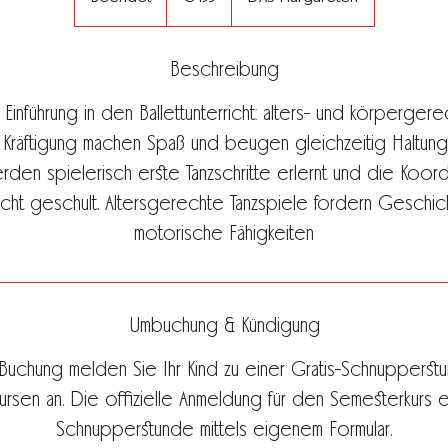
e
e
Beschreibung
n
d
 Einführung in den Ballettunterricht: alters- und körperge
e
t
Kräftigung machen Spaß und beugen gleichzeitig Haltung
rden spielerisch erste Tanzschritte erlernt und die Koor
ht geschult. Altersgerechte Tanzspiele fordern Geschick
motorische Fähigkeiten
Umbuchung & Kündigung
 Buchung melden Sie Ihr Kind zu einer Gratis-Schnupperst
rsen an. Die offizielle Anmeldung für den Semesterkurs e
Schnupperstunde mittels eigenem Formular.