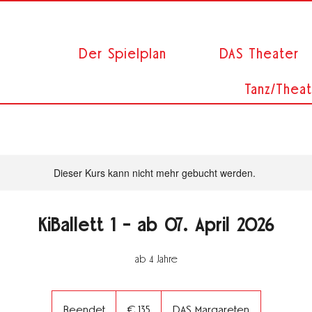
Der Spielplan
DAS Theater
Tanz/Theat
Dieser Kurs kann nicht mehr gebucht werden.
KiBallett 1 - ab 07. April 2026
ab 4 Jahre
135
Euro
Beendet
B
€ 135
DAS Margareten