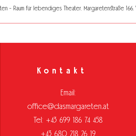
en - Raum für lebendiges Theater, Margaretenstraße 166, Vi
Kontakt
Email:
office@dasmargareten.at
Tel: +43 699 186 74 458
+43 680 218 26 19