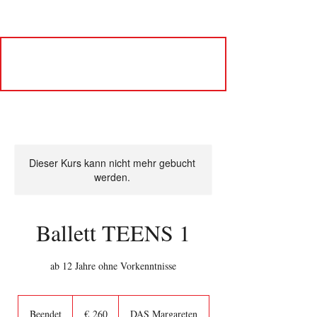
Dieser Kurs kann nicht mehr gebucht
werden.
Ballett TEENS 1
ab 12 Jahre ohne Vorkenntnisse
260
Euro
Beendet
B
€ 260
DAS Margareten