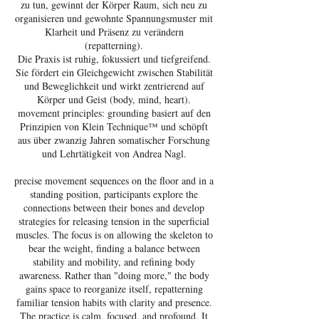
zu tun, gewinnt der Körper Raum, sich neu zu
organisieren und gewohnte Spannungsmuster mit
Klarheit und Präsenz zu verändern
(repatterning).
Die Praxis ist ruhig, fokussiert und tiefgreifend.
Sie fördert ein Gleichgewicht zwischen Stabilität
und Beweglichkeit und wirkt zentrierend auf
Körper und Geist (body, mind, heart).
movement principles: grounding basiert auf den
Prinzipien von Klein Technique™ und schöpft
aus über zwanzig Jahren somatischer Forschung
und Lehrtätigkeit von Andrea Nagl.
precise movement sequences on the floor and in a
standing position, participants explore the
connections between their bones and develop
strategies for releasing tension in the superficial
muscles. The focus is on allowing the skeleton to
bear the weight, finding a balance between
stability and mobility, and refining body
awareness. Rather than "doing more," the body
gains space to reorganize itself, repatterning
familiar tension habits with clarity and presence.
The practice is calm, focused, and profound. It