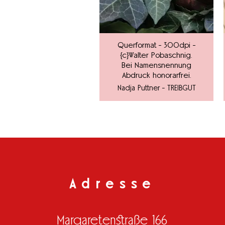
Querformat - 300dpi -
{c}Walter Pobaschnig.
Bei Namensnennung
Abdruck honorarfrei.
Nadja Puttner - TREIBGUT
Adresse
Margaretenstraße 166