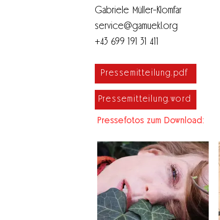
Gabriele Müller-Klomfar
service@gamuekl.org
+43 699 191 31 411
Pressemitteilung.pdf
Pressemitteilung.word
Pressefotos zum Download: