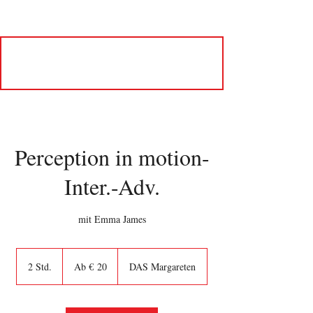
Perception in motion-
Inter.-Adv.
mit Emma James
Ab
20
2 Std.
2
Ab € 20
DAS Margareten
Euro
S
t
d