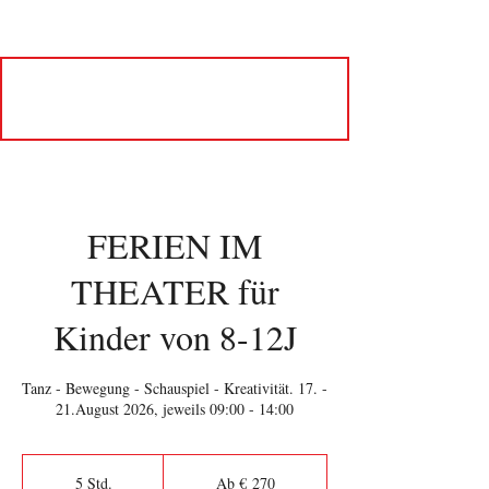
FERIEN IM
THEATER für
Kinder von 8-12J
Tanz - Bewegung - Schauspiel - Kreativität. 17. -
21.August 2026, jeweils 09:00 - 14:00
Ab
270
5 Std.
5
Ab € 270
Euro