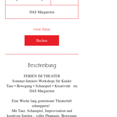
e
g
DAS Margareten
i
n
n
t
Freie Plätze
a
m
Buchen
:
1
7
.
A
Beschreibung
u
g
FERIEN IM THEATER
.
Sommer-Intensiv-Workshops für Kinder
Tanz • Bewegung • Schauspiel • Kreativität im
DAS Margareten
Eine Woche lang gemeinsam Theaterluft
schnuppern!
Mit Tanz, Schauspiel, Improvisation und
kreativen Spielen - voller Phantasie, Bewegung