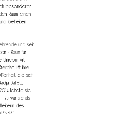
 ich besonderen
den Raum, einen
 und befreiten
zlehrende und seit
en - Raum für
 Unicorn Art.
terdam, ist ihre
ffenheit, die sich
ja Ballett,
014 leitete sie
 25 war sie als
leiterin des
IENNA“.