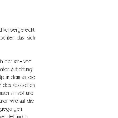
nd körpergerecht
 möchten, das sich
in der wir - vom
nten Aufrichtung
p, in dem wir die
r des klassischen
misch sinnvoll und
uren wird auf die
eingegangen.
wendet und in