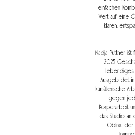
einfachen Komb
Wert auf eine 
klaren, entsp
Nadja Puttner ist
2025 Geschäf
lebendiges T
Ausgebildet in 
künstlerische Arb
gegen jede
Körperarbeit u
das Studio an 
Obfrau der 
Traini