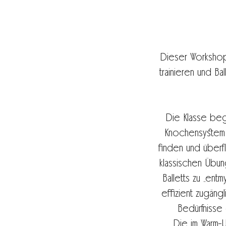
Dieser Workshop
trainieren und Ba
Die Klasse begi
Knochensystem a
finden und überf
klassischen Übun
Balletts zu „entm
effizient zugäng
Bedürfnisse
Die im Warm-