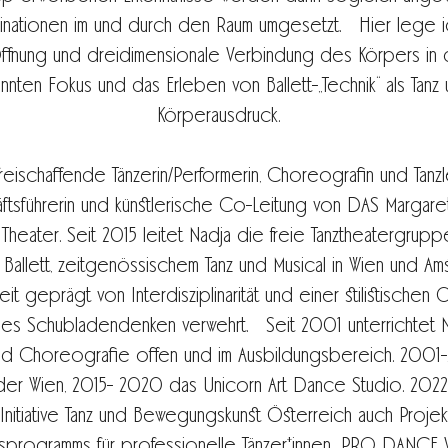
inationen im und durch den Raum umgesetzt. Hier lege
Öffnung und dreidimensionale Verbindung des Körpers in 
annten Fokus und das Erleben von Ballett-„Technik“ als Tanz
Körperausdruck.
 freischaffende Tänzerin/Performerin, Choreografin und Tan
tsführerin und künstlerische Co-Leitung von DAS Margaret
heater. Seit 2015 leitet Nadja die freie Tanztheatergruppe
Ballett, zeitgenössischem Tanz und Musical in Wien und Ams
eit geprägt von Interdisziplinarität und einer stilistischen O
s Schubladendenken verwehrt. Seit 2001 unterrichtet Nad
nd Choreografie offen und im Ausbildungsbereich. 2001-2
der Wien, 2015- 2020 das Unicorn Art Dance Studio. 2022 -
Initiative Tanz und Bewegungskunst Österreich auch Projekt
ngsprogramms für professionelle Tänzer*innen „PRO DANCE V