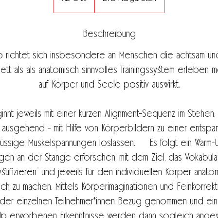
Beschreibung
 richtet sich insbesondere an Menschen die achtsam u
llett als als anatomisch sinnvolles Trainingssystem erleben
auf Körper und Seele positiv auswirkt.
nnt jeweils mit einer kurzen Alignment-Sequenz im Stehen, 
usgehend - mit Hilfe von Körperbildern zu einer entspan
lüssige Muskelspannungen loslassen. Es folgt ein Warm-U
gen an der Stange erforschen, mit dem Ziel, das Vokabula
ystifizieren“ und jeweils für den individuellen Körper anato
lich zu machen. Mittels Körperimaginationen und Feinkorrekt
 der einzelnen Teilnehmer*innen Bezug genommen und 
Up erworbenen Erkenntnisse werden dann sogleich ange