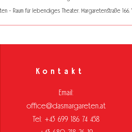
en - Raum für lebendiges Theater, Margaretenstraße 166, Vi
Kontakt
Email:
office@dasmargareten.at
Tel: +43 699 186 74 458