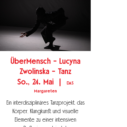
ÜberMensch - Lucyna
Zwolinska - Tanz
So., 24. Mai
  |  
DAS
Margareten
Ein interdisziplinäres Tanzprojekt, das
Körper, Klangkunst und visuelle
Elemente zu einer intensiven