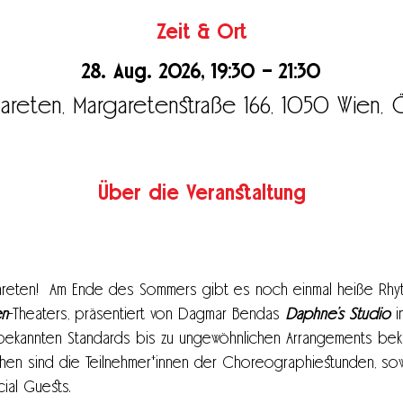
Zeit & Ort
28. Aug. 2026, 19:30 – 21:30
reten, Margaretenstraße 166, 1050 Wien, 
Über die Veranstaltung
areten!  Am Ende des Sommers gibt es noch einmal heiße Rhyt
en
-Theaters, präsentiert von Dagmar Bendas 
Daphne’s Studio
 
ekannten Standards bis zu ungewöhnlichen Arrangements beka
sehen sind die Teilnehmer*innen der Choreographiestunden, sow
al Guests.