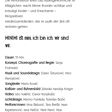
Die Performance feiert das Außergewöhnliche im
Alltäglichen, macht kleine Wunder sichtbar und 
ermutigt Kinder – und Erwachsene –, 
Perspektiven
wiederzuentdecken, die im Laufe der Zeit oft 
verloren gehen.
MINIMI ist mini, ich bin ich, wir sind 
wir.
Dauer: 
55 Min.
Konzept, Choreografie und Regie: 
Sanja 
Frühwald
Musik und Sounddesign:
 Damir Šimunović, Miro 
Manojlović
Songtexte: 
Mario Kovač
Kostüm- und Bühnenbild: 
Zdravka Ivandija Kirigin
Video: 
Leo Vukelić, Davor Konjikušić
Lichtdesign: 
Marino Frankola, Tomislav Božić
Performr:innen: 
Nina Baburić, Tara Breški, Iman 
Kapetanović, Jana Malčić, Mark Marić, Noa