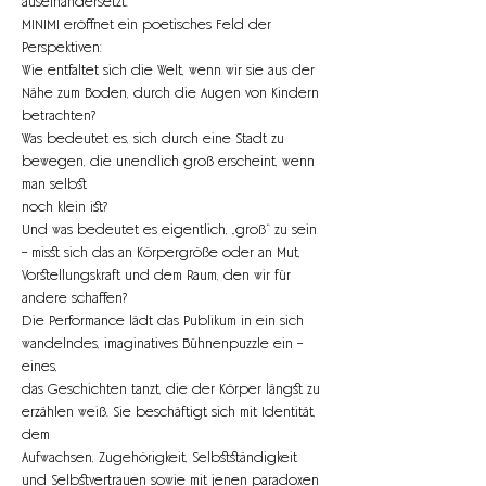
auseinandersetzt.
MINIMI eröffnet ein poetisches Feld der 
Perspektiven:
Wie entfaltet sich die Welt, wenn wir sie aus der 
Nähe zum Boden, durch die Augen von Kindern
betrachten?
Was bedeutet es, sich durch eine Stadt zu 
bewegen, die unendlich groß erscheint, wenn 
man selbst
noch klein ist?
Und was bedeutet es eigentlich, „groß“ zu sein 
– misst sich das an Körpergröße oder an Mut,
Vorstellungskraft und dem Raum, den wir für 
andere schaffen?
Die Performance lädt das Publikum in ein sich 
wandelndes, imaginatives Bühnenpuzzle ein – 
eines,
das Geschichten tanzt, die der Körper längst zu 
erzählen weiß. Sie beschäftigt sich mit Identität, 
dem
Aufwachsen, Zugehörigkeit, Selbstständigkeit 
und Selbstvertrauen sowie mit jenen paradoxen