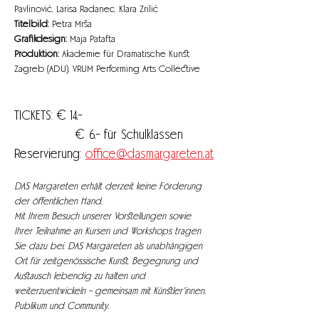
Pavlinović, Larisa Radanec, Klara Zrilić
Titelbild:
 Petra Mrša
Grafikdesign: 
Maja Patafta
Produktion: 
Akademie für Dramatische Kunst 
Zagreb (ADU), VRUM Performing Arts Collective
TICKETS: € 14.- 
		 € 6.- für Schulklassen
Reservierung: 
office@dasmargareten.at
DAS Margareten erhält derzeit keine Förderung 
der öffentlichen Hand.
Mit Ihrem Besuch unserer Vorstellungen sowie 
Ihrer Teilnahme an Kursen und Workshops tragen 
Sie dazu bei, DAS Margareten als unabhängigen 
Ort für zeitgenössische Kunst, Begegnung und 
Austausch lebendig zu halten und 
weiterzuentwickeln – gemeinsam mit Künstler*innen, 
Publikum und Community.