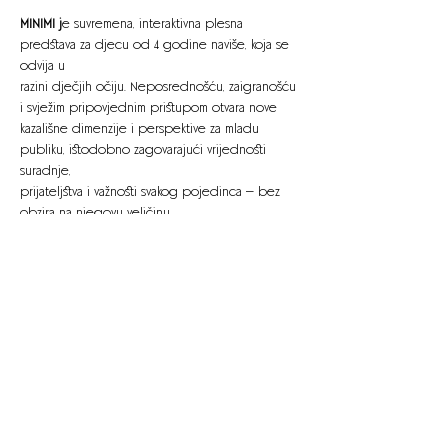
MINIMI j
e suvremena, interaktivna plesna 
predstava za djecu od 4 godine naviše, koja se 
odvija u
razini dječjih očiju. Neposrednošću, zaigranošću 
i svježim pripovjednim pristupom otvara nove
kazališne dimenzije i perspektive za mladu 
publiku, istodobno zagovarajući vrijednosti 
suradnje,
prijateljstva i važnosti svakog pojedinca — bez 
obzira na njegovu veličinu.
Ova varijacija nagrađivane predstave razvija se u 
koreografiji Sanje Frühwald u suradnji sa
studentima i studenticama Odsjeka plesa 
Akademije dramske umjetnosti u Zagrebu (ADU). 
Ovim
projektom ADU postaje prva plesna akademija u 
Europi koja se sustavno bavi koreografskim i
izvedbenim praksama u plesu namijenjenima 
mladoj publici.
MINIMI otvara poetsko polje perspektiva:
Kako se svijet otvara kada ga gledamo bliže tlu, 