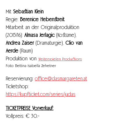
Mit
 Sebastian Klein
Regie: 
Bérénice Hebenstreit
Mitarbeit an der Originalproduktion 
(2015/16): 
Almasa Jerlagic 
(Kostüme), 
Andrea Zaiser
 (Dramaturgie), 
Clio van 
Aerde 
(Raum)
Produktion von 
Weiterspielen Productions
Foto: Bettina Isabella Zehetner
Reservierung: 
office@dasmargareten.at
Ticketshop: 
https://kupfticket.com/series/judas
TICKETPREISE Vorverkauf:
Vollpreis: € 30.-
Ermäßigung 1 (Mitglieder ITBOE, 