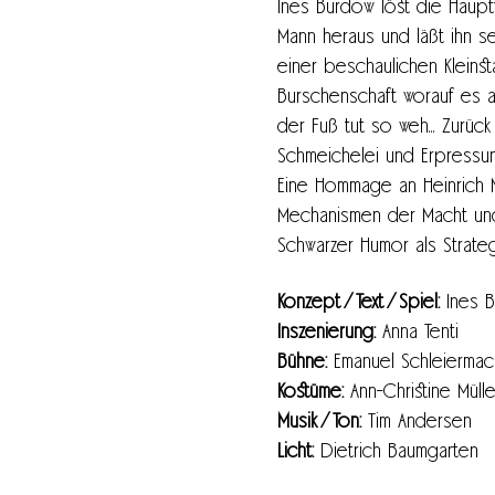
Ines Burdow löst die Haupt
Mann heraus und läßt ihn se
einer beschaulichen Kleinst
Burschenschaft worauf es an
der Fuß tut so weh... Zurüc
Schmeichelei und Erpressun
Eine Hommage an Heinrich M
Mechanismen der Macht und
Schwarzer Humor als Strate
Konzept ⁄ Text ⁄ Spiel:
 Ines 
Inszenierung: 
Anna Tenti
Bühne:
 Emanuel Schleiermac
Kostüme: 
Ann-Christine Mülle
Musik ⁄ Ton: 
Tim Andersen
Licht:
 Dietrich Baumgarten