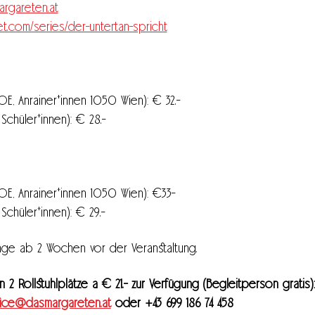
rgareten.at
ket.com/series/der-untertan-spricht
OE, Anrainer*innen 1050 Wien): € 32.-
Schüler*innen): € 28.-
BOE, Anrainer*innen 1050 Wien): €33-
Schüler*innen): € 29.-
rage ab 2 Wochen vor der Veranstaltung.
 2 Rollstuhlplätze à € 21.- zur Verfügung (Begleitperson gratis
fice@dasmargareten.at
 oder +43 699 186 74 458