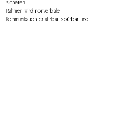
sicheren
Rahmen wird nonverbale 
Kommunikation erfahrbar, spürbar und 
lebendig – eine
poetische Erfahrung, die Babys und 
ihre Begleitpersonen auf eine 
besondere Weise
verbindet.
Dauer: ca. 35 Minuten
Konzept: Sanja Tropp Frühwald, Till 
Frühwald
Musik: Damir Šimunović
Bühne und Kostüm: VRUM Performing 
Arts Collective
Performer:innen: Ensemble VRUM P.A.C.