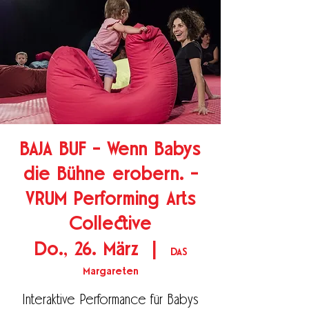
BAJA BUF - Wenn Babys
die Bühne erobern. -
VRUM Performing Arts
Collective
Do., 26. März
  |  
DAS
Margareten
Interaktive Performance für Babys