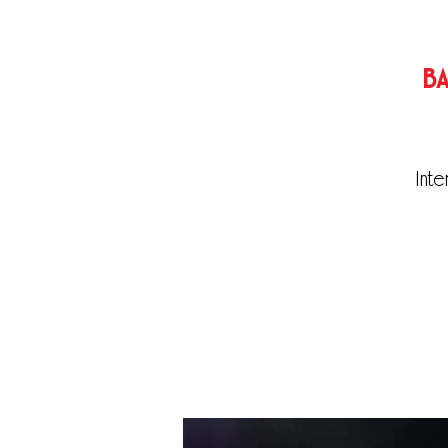
B
Inte